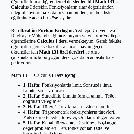
öğrencilerinin aldığı en temel derslerden biri
Math 131 –
Calculus I
dersidir. Fonksiyonların sınır değerlerinden
integral kavramına kadar uzanan bu ders, mühendislik
eğitiminde adeta bir köşe taşıdır.
Ben
İbrahim Furkan Erdoğan
, Yeditepe Üniversitesi
Bilgisayar Mühendisliği mezunuyum ve yıllardır Yeditepe
öğrencilerine
Calculus I
dersi vermekteyim. Gerek fakülte
öğrencileri gerekse hazırlık atlama sınavını geçen
öğrenciler için
Math 131 özel dersleri
ve grup
çalışmalarımızla bu yoğun dersi çok daha anlaşılır hale
getiriyoruz.
Math 131 – Calculus I Ders İçeriği
1. Hafta:
Fonksiyonlarda limit, Sonsuzda limit,
Limitin sonsuz olması
2. Hafta:
Süreklilik, Limitin formal tanımı, Teğet
doğruları ve eğimler
3. Hafta:
Türev, Türev kuralları, Zincir kuralı
4. Hafta:
Trigonometrik fonksiyonların türevleri,
Yüksek mertebeden türevler, Ortalama değer teoremi
5. Hafta:
Kapalı türevleme, Ters türev, Başlangıç
değer problemleri, Ters fonksiyonlar, Üstel ve
logaritmik fonksiyonlar