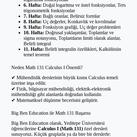
6. Hafta:
Doğal logaritma ve üstel fonksiyonlar, Ters
trigonometrik fonksiyonlar
7. Hafta:
Bağlı oranlar, Belirsiz formlar
8. Hafta:
Uç değerler, Konkavlık ve kıvrılmalar
9. Hafta:
Fonksiyon grafiği, Uç değer problemleri
10. Hafta:
Doğrusal yaklaşımlar, Toplamlar ve
sigma notasyonu, Toplamların limiti olarak alanlar,
Belirli integral
11. Hafta:
Belirli integralin özellikleri, Kalkülüsün
temel teoremi
Neden Math 131 Calculus I Önemli?
✔ Mühendislik derslerinin büyük kısmı Calculus temeli
üzerine inşa edilir.
✔ Fizik, bilgisayar mühendisliği, elektrik-elektronik
mühendisliği gibi alanlarda doğrudan kullanılır.
✔ Matematiksel düşünme becerisini geliştirir.
Big Ben Education ile Math 131 Başarısı
Big Ben Education olarak, Yeditepe Üniversitesi
öğrencilerine
Calculus I (Math 131)
özel dersleri
sunuyoruz. Küçük gruplarla ya da bire bir derslerle: