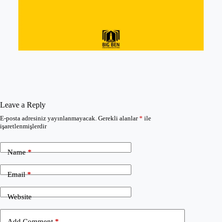
Leave a Reply
E-posta adresiniz yayınlanmayacak.
Gerekli alanlar
*
ile
işaretlenmişlerdir
Name
*
Email
*
Website
Add Comment
*