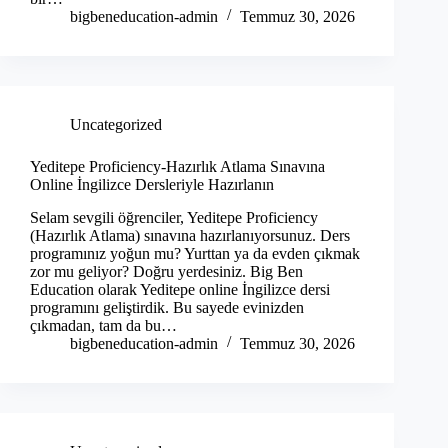
bigbeneducation-admin
Temmuz 30, 2026
Uncategorized
Yeditepe Proficiency-Hazırlık Atlama Sınavına
Online İngilizce Dersleriyle Hazırlanın
Selam sevgili öğrenciler, Yeditepe Proficiency
(Hazırlık Atlama) sınavına hazırlanıyorsunuz. Ders
programınız yoğun mu? Yurttan ya da evden çıkmak
zor mu geliyor? Doğru yerdesiniz. Big Ben
Education olarak Yeditepe online İngilizce dersi
programını geliştirdik. Bu sayede evinizden
çıkmadan, tam da bu…
bigbeneducation-admin
Temmuz 30, 2026