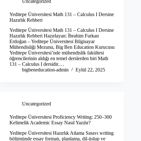
Uncategorized
Yeditepe Üniversitesi Math 131 – Calculus I Dersine
Hazırlık Rehberi
Yeditepe Üniversitesi Math 131 – Calculus I Dersine
Hazırlık Rehberi Hazırlayan: İbrahim Furkan
Erdoğan – Yeditepe Üniversitesi Bilgisayar
Mühendisliği Mezunu, Big Ben Education Kurucusu
Yeditepe Üniversitesi’nde mühendislik fakültesi
öğrencilerinin aldığı en temel derslerden biri Math
131 – Calculus I dersidir.…
bigbeneducation-admin
Eylül 22, 2025
Uncategorized
Yeditepe Üniversitesi Proficiency Writing: 250–300
Kelimelik Academic Essay Nasıl Yazılır?
Yeditepe Üniversitesi Hazırlık Atlama Sınavı writing
bölümünde essay formatı, planlama, dil-üslup ve