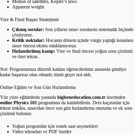
Motion of satellites, Kepler’s laws
Apparent weight
Vize & Final Başarı Stratejimiz
Çıkmış sorular:
Son yılların sınav sorularını sistematik biçimde
çözüyoruz.
Kritik noktalar:
Hocanın dönem içinde vurgu yaptığı konulara
sınav öncesi ekstra odaklanıyoruz.
Hızlandırılmış kamp:
Vize ve final öncesi yoğun soru çözümü
ve özet tekrar.
Not:
Programımıza düzenli katılan öğrencilerimiz arasında şimdiye
kadar başarısız olan olmadı; tümü geçer not aldı.
Online Eğitim ve Son Gün Hızlandırma
Yüz yüze eğitimlerin yanında
bigbeneducation.com.tr
üzerinden
online Physics 101
programına da katılabilirsin. Ders kaçıranlar için
tekrar imkânı, sınavdan önce son gün hızlandırma oturumu ve ek soru
çözümü bulunur.
Yoğun programlar için esnek saat seçenekleri
Video tekrarları ve PDF özetler